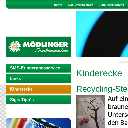
Home
Das Unternehmen
Abfallvermeidung
SMS-Erinnerungsservice
Kinderecke
Links
Recycling-St
Kinderecke
Auf ei
Sigis Tipp´s
braune
Unters
den Bau