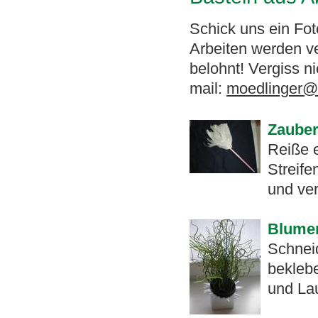
Schick uns ein Fot
Arbeiten werden ve
belohnt! Vergiss n
mail:
moedlinger@
Zaube
Reiße e
Streife
und ver
Blume
Schneid
bekleb
und Lau