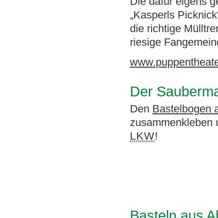
Die dafür eigens 
„Kasperls Picknick
die richtige Müllt
riesige Fangemein
www.puppentheater
Der Sauberm
Den
Bastelbogen 
zusammenkleben un
LKW
!
Basteln aus Ab