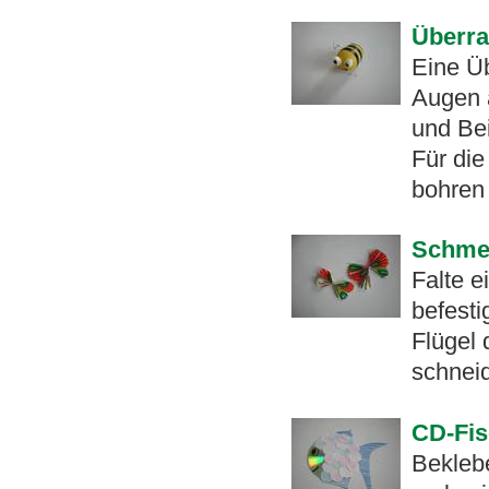
Überra
Eine Ü
Augen 
und Be
Für die
bohren
Schmet
Falte 
befesti
Flügel 
schnei
CD-Fi
Bekleb