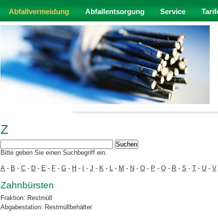
Abfallvermeidung
Abfallentsorgung
Service
Tarif
Z
Bitte geben Sie einen Suchbegriff ein.
A
-
B
-
C
-
D
-
E
-
F
-
G
-
H
-
I
-
J
-
K
-
L
-
M
-
N
-
O
-
P
-
Q
-
R
-
S
-
T
-
U
-
V
Zahnbürsten
Fraktion: Restmüll
Abgabestation: Restmüllbehälter