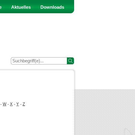
e
Aktuelles
Downloads
-
W
-
X
-
Y
-
Z