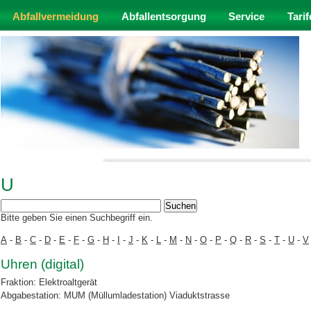
Abfallvermeidung
Abfallentsorgung
Service
Tarif
U
Bitte geben Sie einen Suchbegriff ein.
A
-
B
-
C
-
D
-
E
-
F
-
G
-
H
-
I
-
J
-
K
-
L
-
M
-
N
-
O
-
P
-
Q
-
R
-
S
-
T
-
U
-
V
Uhren (digital)
Fraktion: Elektroaltgerät
Abgabestation: MUM (Müllumladestation) Viaduktstrasse