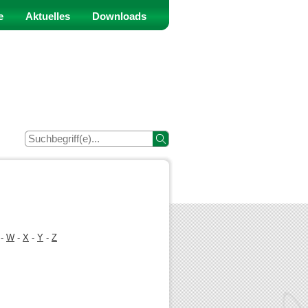
e
Aktuelles
Downloads
-
W
-
X
-
Y
-
Z