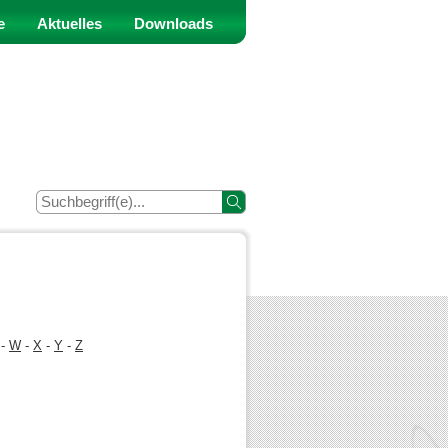
e
Aktuelles
Downloads
-
W
-
X
-
Y
-
Z