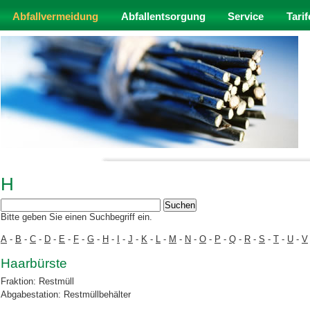
Abfallvermeidung
Abfallentsorgung
Service
Tarif
H
Bitte geben Sie einen Suchbegriff ein.
A
-
B
-
C
-
D
-
E
-
F
-
G
-
H
-
I
-
J
-
K
-
L
-
M
-
N
-
O
-
P
-
Q
-
R
-
S
-
T
-
U
-
V
Haarbürste
Fraktion: Restmüll
Abgabestation: Restmüllbehälter