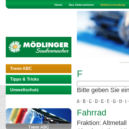
Home
Das Unternehmen
Abfallvermeidung
Trenn ABC
F
Tipps & Tricks
Bitte geben Sie ei
Umweltschutz
A
-
B
-
C
-
D
-
E
-
F
-
G
-
H
-
I
Fahrrad
Fraktion: Altmetall