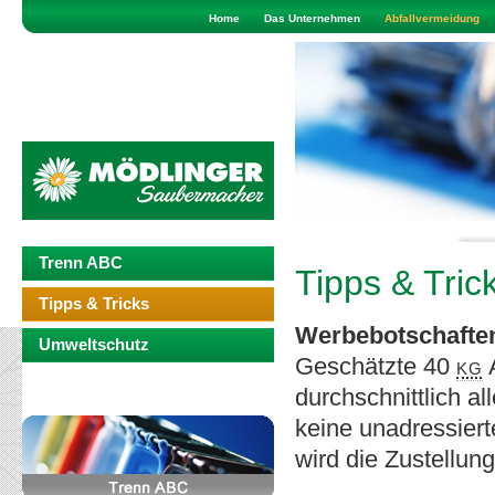
Home
Das Unternehmen
Abfallvermeidung
Trenn ABC
Tipps & Tric
Tipps & Tricks
Werbebotschaften
Umweltschutz
Geschätzte 40
kg
A
durchschnittlich al
keine unadressiert
wird die Zustellun