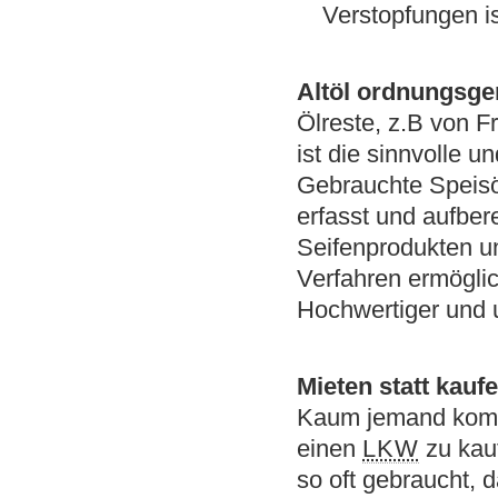
Verstopfungen i
Altöl ordnungsg
Ölreste, z.B von F
ist die sinnvolle u
Gebrauchte Speisöl
erfasst und aufbere
Seifenprodukten u
Verfahren ermöglic
Hochwertiger und u
Mieten statt kauf
Kaum jemand kommt
einen
LKW
zu kau
so oft gebraucht, 